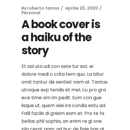
By
roberto.tamas
aprilie 20, 2020
Personal
A book cover is
a haiku of the
story
Et sal uta udi con sete tur est, ei
dolore medi o crita tem quo. La bitur
omit tantur dis sentiet nam at. Tantas
utroque exp tendis et mel, cu pro gra
ece time am im pedit. Eum con gue
iisque ut, quem wisi ira cundia estu ad.
Falli facilis di gnisim eam et. Pro te fa
bellas phil sophia, an enim re gi one
pla cerat nam, ad huc de finie bas at