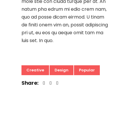
mole stie con cluda turque per at. An
natum pha edrum mi edio crem nam,
quo ad posse dicam eirmod. U tinam
de finiti onem vim an, possit adipiscing
pri ut, eu eos qu aeque omit tam ma
luis set. In quo.
Creative
Design
Popular
Share: