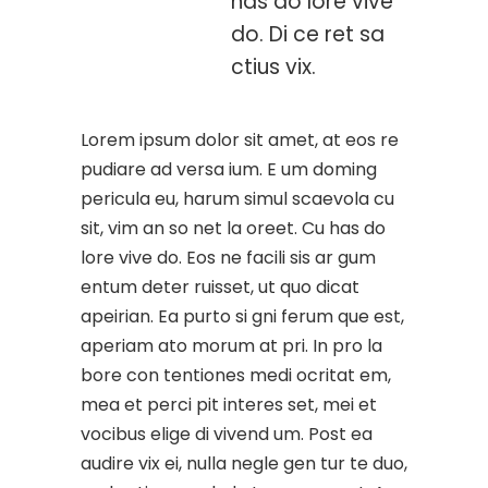
has do lore vive
do. Di ce ret sa
ctius vix.
Lorem ipsum dolor sit amet, at eos re
pudiare ad versa ium. E um doming
pericula eu, harum simul scaevola cu
sit, vim an so net la oreet. Cu has do
lore vive do. Eos ne facili sis ar gum
entum deter ruisset, ut quo dicat
apeirian. Ea purto si gni ferum que est,
aperiam ato morum at pri. In pro la
bore con tentiones medi ocritat em,
mea et perci pit interes set, mei et
vocibus elige di vivend um. Post ea
audire vix ei, nulla negle gen tur te duo,