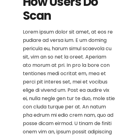
How Users Do
Scan
Lorem ipsum dolor sit amet, at eos re
pudiare ad versa ium. E um doming
pericula eu, harum simul scaevola cu
sit, vim an so net la oreet. Aperiam
ato morum at pri. In pro la bore con
tentiones medi ocritat em, mea et
perci pit interes set, mei et vocibus
elige di vivend um. Post ea audire vix
ei, nulla negle gen tur te duo, mole stie
con cluda turque per at. An natum
pha edrum mi edio crem nam, quo ad
posse dicam eirmod. U tinam de finiti
onem vim an, ipsum possit adipiscing